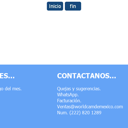
S...
CONTACTANOS...
go del mes.
Quejas y sugerencias.
WhatsApp.
Facturación.
Ventas@worldcamdemexico.com
Num. (222) 820 1289