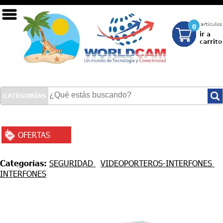
0
CATEGORÍAS
OFERTAS
INICIO
SEGURIDAD
Categorías:
SEGURIDAD
VIDEOPORTEROS-INTERFONES
INTERFONES
REDES
TECNOLOGÍA LED
COMPUTACIÓN