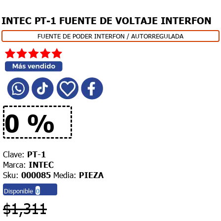
Devoluciones
y
INTEC PT-1 FUENTE DE VOLTAJE INTERFON
garantías
FUENTE DE PODER INTERFON / AUTORREGULADA
PROMOCIONES
CATÁLOGO
FIN
DE
MES
0 %
Clave:
PT-1
Marca:
INTEC
Sku:
000085
Media:
PIEZA
Disponible
0
$1,311