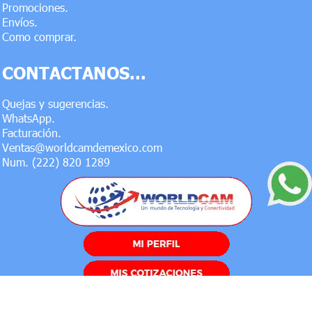
Promociones.
Envíos.
Como comprar.
CONTACTANOS...
Quejas y sugerencias.
WhatsApp.
Facturación.
Ventas@worldcamdemexico.com
Num. (222) 820 1289
NO OLVIDES SEGUIRNOS EN NUESTRAS REDES SOCIALES