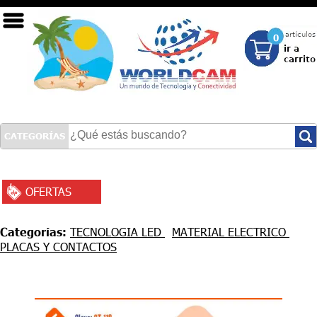
0
CATEGORÍAS
OFERTAS
INICIO
SEGURIDAD
Categorías:
TECNOLOGIA LED
MATERIAL ELECTRICO
PLACAS Y CONTACTOS
REDES
TECNOLOGÍA LED
COMPUTACIÓN