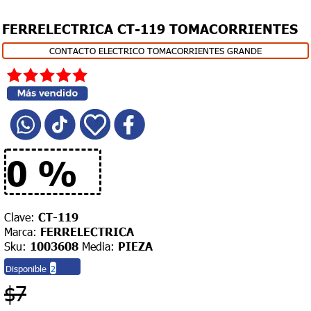
Facturación
FERRELECTRICA CT-119 TOMACORRIENTES
Devoluciones
y
CONTACTO ELECTRICO TOMACORRIENTES GRANDE
garantías
PROMOCIONES
CATÁLOGO
FIN
DE
0 %
MES
Clave:
CT-119
Marca:
FERRELECTRICA
Sku:
1003608
Media:
PIEZA
Disponible
2
$7