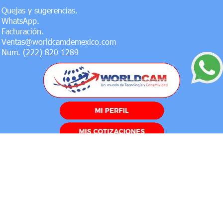
Quejas y sugerencias.
WhatsApp.
Facturación.
Ventas@worldcamdemexico.com
Num. (222) 820 1289
NO OLVIDES SEGUIRNOS EN NUESTRAS REDES SOCIALES
Aviso de privacidad
/
Politicas de devolución
/
Soporte y
garantía