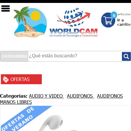
0
CATEGORÍAS
OFERTAS
INICIO
SEGURIDAD
Categorías:
AUDIO Y VIDEO
AUDIFONOS
AUDIFONOS
MANOS LIBRES
REDES
TECNOLOGÍA LED
COMPUTACIÓN