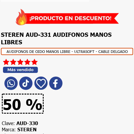
Sucursales
Facturación
Devoluciones
STEREN AUD-331 AUDIFONOS MANOS
y
LIBRES
garantías
AUDIFONOS DE OIDO MANOS LIBRE - ULTRASOFT - CABLE DELGADO
PROMOCIONES
CATÁLOGO
FIN
DE
MES
50 %
Clave:
AUD-330
Marca:
STEREN