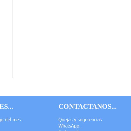
S...
CONTACTANOS...
go del mes.
Quejas y sugerencias.
WhatsApp.