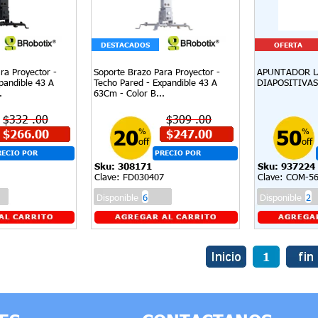
DESTACADOS
OFERTA
ra Proyector -
Soporte Brazo Para Proyector -
APUNTADOR L
pandible 43 A
Techo Pared - Expandible 43 A
DIAPOSITIVAS 
.
63Cm - Color B...
$332 .00
$309 .00
20
50
$266.00
%
$247.00
%
off
off
RECIO POR
PRECIO POR
Sku: 308171
Sku: 937224
OLUMEN -
VOLUMEN -
Clave: FD030407
Clave: COM-5
Disponible
6
Disponible
2
1