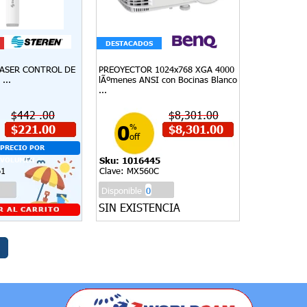
DESTACADOS
ASER CONTROL DE
PREOYECTOR 1024x768 XGA 4000
...
lÃºmenes ANSI con Bocinas Blanco
...
$442 .00
$8,301.00
0
$221.00
%
$8,301.00
off
PRECIO POR
Sku: 1016445
VOLUMEN -
61
Clave: MX560C
Disponible
0
SIN EXISTENCIA