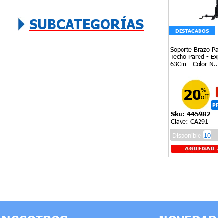
SUBCATEGORÍAS
DESTACADOS
Soporte Brazo Pa
Techo Pared - Ex
63Cm - Color N..
20
%
off
P
Sku: 445982
V
Clave: CA291
Disponible
10