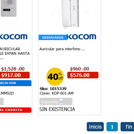
DESTACADOS
AURICULAR
Auricular para interfono ...
LLE EXPAN HASTA
..
$1,528 .00
$960 .00
40
$917.00
%
$576.00
off
RECIO POR
Sku: 1015339
OLUMEN -
A1MMS2D
Clave: KDP-601-AM
Disponible
0
SIN EXISTENCIA
1