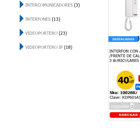
INTERCOMUNICADORES
(3)
INTERFONES
(13)
VIDEOPORTERO
(23)
DESTACADOS
VIDEOPORTERO IP
(18)
INTERFON CON 
/FRENTE DE CA
3 AURICULARES .
40
%
off
P
Sku: 1002887
V
Clave: KDP601
Disponible
2